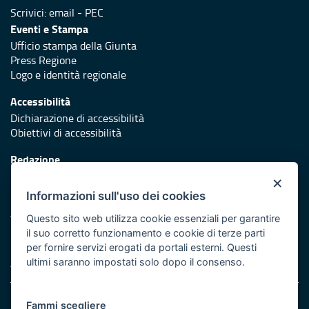
Scrivici:
email
-
PEC
Eventi e Stampa
Ufficio stampa della Giunta
Press Regione
Logo e identità regionale
Accessibilità
Dichiarazione di accessibilità
Obiettivi di accessibilità
Redazione
Responsabili di pubblicazione
×
Informazioni sull'uso dei cookies
Protezione civile
Vai al sito di Protezione Civile Puglia
Questo sito web utilizza cookie essenziali per garantire
il suo corretto funzionamento e cookie di terze parti
Iniziativa finanziata con risorse del POR Puglia 2014/2020 -
per fornire servizi erogati da portali esterni. Questi
Asse XI
ultimi saranno impostati solo dopo il consenso.
Note legali
Fammi scegliere