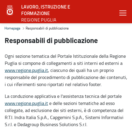
LAVORO, ISTRUZIONE E
FORMAZIONE
REGIONE PUGLIA
Responsabili di pubblicazione - Lavoro, istruzione e formazione
Homepage
Responsabili di pubblicazione
Responsabili di pubblicazione
Ogni sezione tematica del Portale Istituzionale della Regione
Puglia si compone di collegamenti a siti interni ed esterni a
www.regione.puglia.it
, ciascuno dei quali ha un proprio
responsabile del procedimento di pubblicazione dei contenuti,
i cui riferimenti sono riportati nel relativo footer.
La conduzione applicativa e l'assistenza tecnica del portale
www.regione.puglia.it
e delle sezioni tematiche ad esso
collegate, ad esclusione dei siti esterni, è di competenza del
R.T.I. Indra Italia S.p.A., Capgemini S.p.A., Sistemi Informativi
S.r.l. e Dedagroup Business Solutions S.r.l.