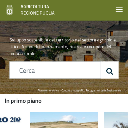
AGRICOLTURA
REGIONE PUGLIA
Home - Agricoltura
Sviluppo sostenibile del territorio nel settore agricolo e
ittico. Azioni di finanziamento, ricerca e recupero del
mondo rurale
Pietro Amendolara - Concorso fotografico Fotogrammi della Puglia rurale
In primo piano