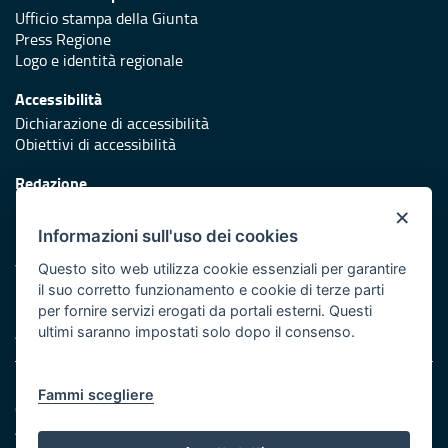
Ufficio stampa della Giunta
Press Regione
Logo e identità regionale
Accessibilità
Dichiarazione di accessibilità
Obiettivi di accessibilità
Redazione
Responsabili di pubblicazione
×
Informazioni sull'uso dei cookies
Protezione civile
Vai al sito di Protezione Civile Puglia
Questo sito web utilizza cookie essenziali per garantire
il suo corretto funzionamento e cookie di terze parti
Iniziativa finanziata con risorse del POR Puglia 2014/2020 -
per fornire servizi erogati da portali esterni. Questi
Asse XI
ultimi saranno impostati solo dopo il consenso.
Note legali
Fammi scegliere
Cookie e privacy
Amministrazione trasparente