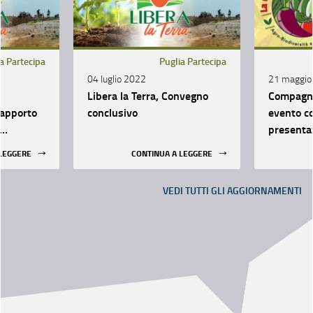
a Partecipa
Puglia Partecipa
04 luglio 2022
21 maggio
Libera la Terra, Convegno
Compagni
rapporto
conclusivo
evento co
presenta
 LEGGERE
CONTINUA A LEGGERE
ativo
VEDI TUTTI GLI AGGIORNAMENTI