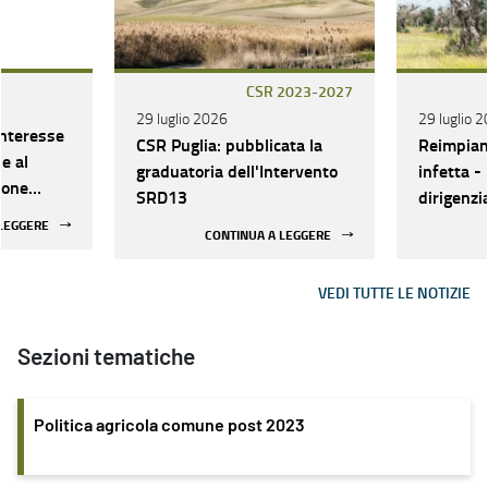
CSR 2023-2027
29 luglio 2026
29 luglio 
interesse
CSR Puglia: pubblicata la
Reimpiant
e al
graduatoria dell'Intervento
infetta -
ione
SRD13
dirigenzi
a Le
30.03.26
 LEGGERE
CONTINUA A LEGGERE
della gra
termini 
VEDI TUTTE LE NOTIZIE
delega
Sezioni tematiche
Politica agricola comune post 2023