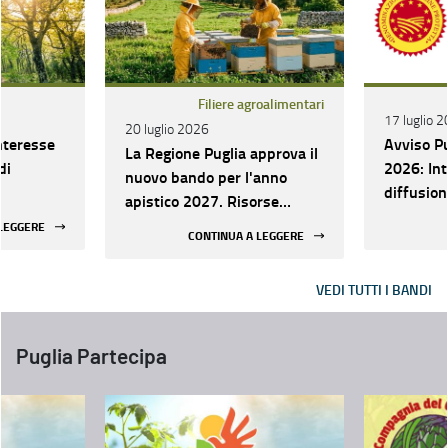
Filiere agroalimentari
17 luglio 
20 luglio 2026
nteresse
Avviso Pu
La Regione Puglia approva il
di
2026: Int
nuovo bando per l'anno
diffusion
apistico 2027. Risorse
tale delle
promozion
strategiche per potenziare il
 LEGGERE
CONTINUA A LEGGERE
tà
tutela de
patrimonio apicolo e
eccellenza
contrastare l'emergenza
ai consor
VEDI TUTTI I BANDI
climatica
delle
Puglia Partecipa