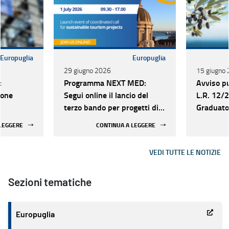
Europuglia
Europuglia
29 giugno 2026
15 giugno
:
Programma NEXT MED:
Avviso pu
ione
Segui online il lancio del
L.R. 12/
terzo bando per progetti di
Graduator
EMS
capitalizzazione sul turismo
iniziative
 LEGGERE
CONTINUA A LEGGERE
sostenibile
VEDI TUTTE LE NOTIZIE
Sezioni tematiche
Europuglia