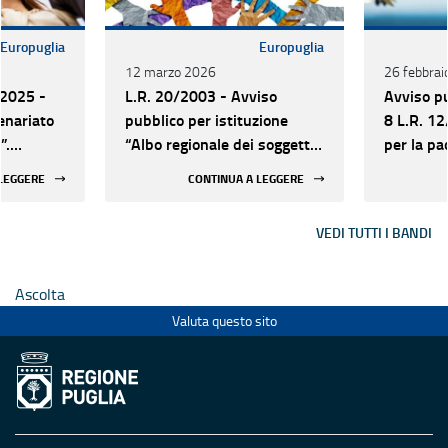
Europuglia
Europuglia
12 marzo 2026
26 febbrai
2025 -
L.R. 20/2003 - Avviso
Avviso pu
enariato
pubblico per istituzione
8 L.R. 12
”.
“Albo regionale dei soggetti
per la pa
operatori di partenariato, di
delle rela
 LEGGERE
CONTINUA A LEGGERE
cooperazione internazionale
Mediterr
e di promozione della cultura
VEDI TUTTI I BANDI
dei diritti umani” (art. 9) -
anno 2026
Ascolta
Valuta questo sito