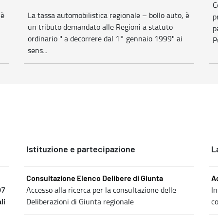
C
 è
La tassa automobilistica regionale – bollo auto, è
p
un tributo demandato alle Regioni a statuto
p
ordinario " a decorrere dal 1° gennaio 1999" ai
P
sens...
Istituzione e partecipazione
L
Consultazione Elenco Delibere di Giunta
A
07
Accesso alla ricerca per la consultazione delle
In
li
Deliberazioni di Giunta regionale
co