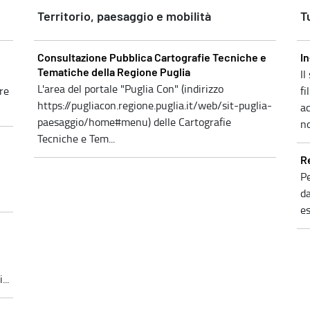
Territorio, paesaggio e mobilità
T
Consultazione Pubblica Cartografie Tecniche e
I
Il
Tematiche della Regione Puglia
L'area del portale "Puglia Con" (indirizzo
re
fi
https://pugliacon.regione.puglia.it/web/sit-puglia-
ac
paesaggio/home#menu) delle Cartografie
no
Tecniche e Tem...
R
Pe
da
es
..