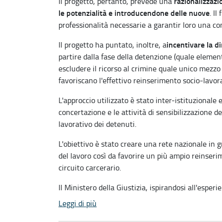
razionalizzazi
Il progetto, pertanto, prevede una
le potenzialità e introducendone delle nuove
. I
professionalità necessarie a garantir loro una co
incentivare la d
Il progetto ha puntato, inoltre, a
partire dalla fase della detenzione (quale element
escludere il ricorso al crimine quale unico mezzo 
favoriscano l'effettivo reinserimento socio-lavor
L'approccio utilizzato è stato inter-istituzionale
concertazione e le attività di sensibilizzazione de
lavorativo dei detenuti.
L'obiettivo è stato creare una rete nazionale in
del lavoro così da favorire un più ampio reinseri
circuito carcerario.
Il Ministero della Giustizia, ispirandosi all'esperie
Leggi di più