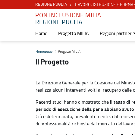
REGIONE PUGLIA
LAVORO, ISTRUZIONE E FORMA
PON INCLUSIONE MILIA
REGIONE PUGLIA
Home
Progetto MILIA
Regioni partner
Progetto MILIA - PON Inclusione MILIA
Progetto MILIA
Homepage
Il Progetto
La Direzione Generale per la Coesione del Ministe
realizza alcuni interventi volti al recupero dell
il tasso di 
Recenti studi hanno dimostrato che
periodo di esecuzione della pena abbiano avuto l
Ciò è determinato, prevalentemente, dal reinser
di professionalità richieste dal mercato del lavoro