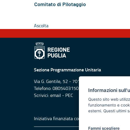
Comitato di Pilotaggio
Ascolta
Sezione Programmazione Unitaria
Via G. Gentile, 52 - 70126 Bari
Telefono: 0805403150
Informazioni sull'
Scrivici:
email
-
PEC
Questo sito web utilizz
funzionamento e cookie 
esterni. Questi ultimi
Iniziativa finanziata con risorse del POR Puglia
Fammi scegliere