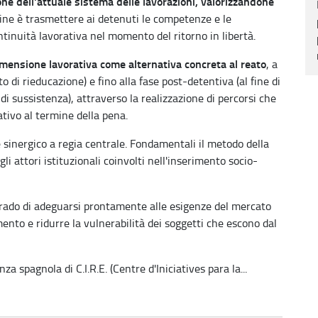
one dell'attuale sistema delle lavorazioni, valorizzandone
l fine è trasmettere ai detenuti le competenze e le
ntinuità lavorativa nel momento del ritorno in libertà.
imensione lavorativa come alternativa concreta al reato
, a
o di rieducazione) e fino alla fase post-detentiva (al fine di
di sussistenza), attraverso la realizzazione di percorsi che
ativo al termine della pena.
 e sinergico a regia centrale. Fondamentali il metodo della
gli attori istituzionali coinvolti nell'inserimento socio-
 grado di adeguarsi prontamente alle esigenze del mercato
mento e ridurre la vulnerabilità dei soggetti che escono dal
nza spagnola di C.I.R.E. (Centre d'Iniciatives para la...