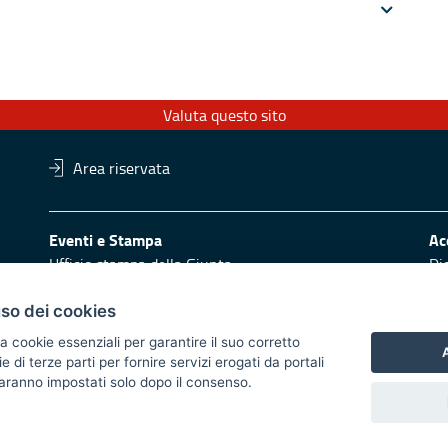
Valuta questo sito
Area riservata
Eventi e Stampa
Ac
Ufficio stampa della Giunta
Di
Press Regione
Obi
Logo e identità regionale
uso dei cookies
Redazione
Pr
a cookie essenziali per garantire il suo corretto
A
di terze parti per fornire servizi erogati da portali
Responsabili di pubblicazione
Vai
 saranno impostati solo dopo il consenso.
 2014/2020 - Asse XI