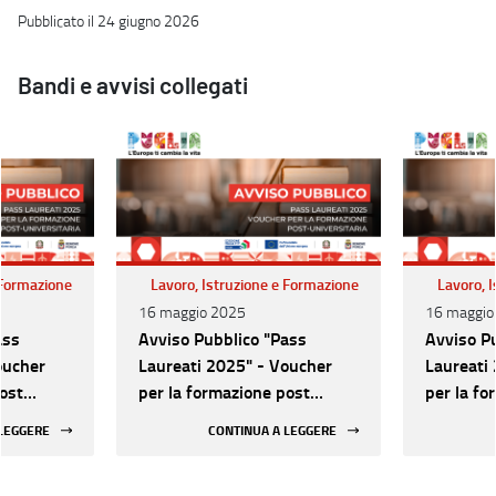
Pubblicato il 24 giugno 2026
Bandi e avvisi collegati
 Formazione
Lavoro, Istruzione e Formazione
Lavoro, 
16 maggio 2025
16 maggio
ass
Avviso Pubblico "Pass
Avviso P
oucher
Laureati 2025" - Voucher
Laureati
ost
per la formazione post
per la fo
universitaria
universit
 LEGGERE
CONTINUA A LEGGERE