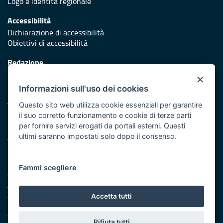
Logo e identità regionale
Accessibilità
Dichiarazione di accessibilità
Obiettivi di accessibilità
Redazione
Responsabili di pubblicazione
×
Informazioni sull'uso dei cookies
Protezione civile
Vai al sito di Protezione Civile Puglia
Questo sito web utilizza cookie essenziali per garantire
il suo corretto funzionamento e cookie di terze parti
Iniziativa finanziata con risorse del POR Puglia 2014/2020 -
per fornire servizi erogati da portali esterni. Questi
Asse XI
ultimi saranno impostati solo dopo il consenso.
Note legali
Fammi scegliere
Cookie e privacy
Amministrazione trasparente
Atti di notifica
Accetta tutti
Feed RSS
Servizi Intranet
Rifiuta tutti